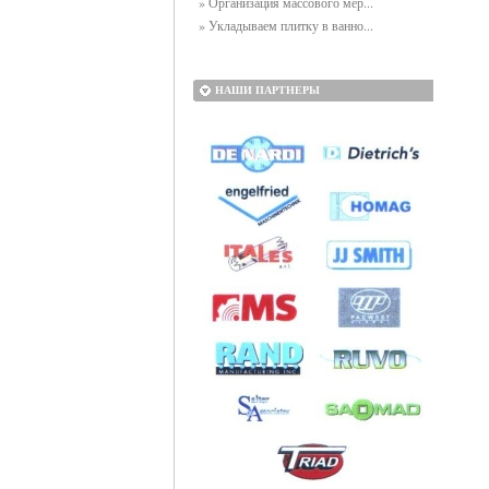
» Организация массового мер...
» Укладываем плитку в ванно...
НАШИ ПАРТНЕРЫ