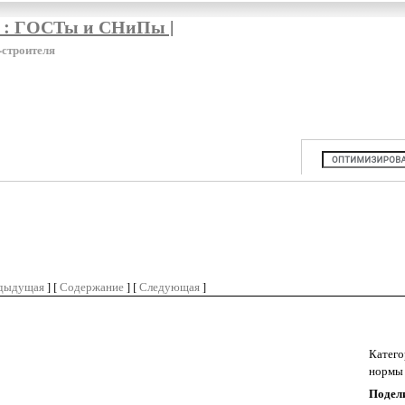
я : ГОСТы и СНиПы |
-строителя
дыдущая
] [
Содержание
] [
Следующая
]
Катего
нормы 
Подели