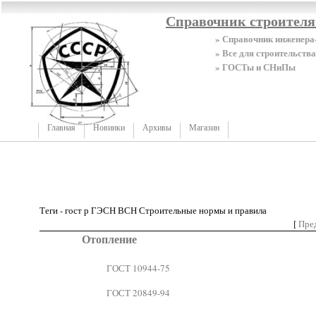
Справочник строител
» Справочник инженера
» Все для строительства
» ГОСТы и СНиПы
Главная
Новинки
Архивы
Магазин
Теги - гост р ГЭСН ВСН Строительные нормы и правила
[
Пре
Отопление
ГОСТ 10944-75
ГОСТ 20849-94