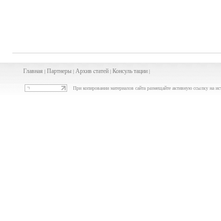
Главная
Партнеры
Архив
cта
тей
Консуль
тации
|
|
|
|
При копировании материалов сайта размещайте активную ссылку на ис